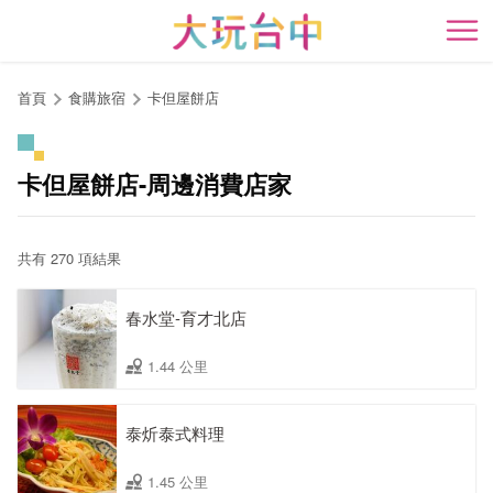
跳
到
開
主
要
首頁
食購旅宿
卡但屋餅店
內
容
區
卡但屋餅店-周邊消費店家
塊
共有 270 項結果
春水堂-育才北店
1.44 公里
泰炘泰式料理
1.45 公里