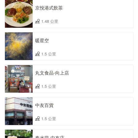
京悅港式飲茶
1.48 公里
暖星空
1.5 公里
丸文食品-向上店
1.5 公里
中友百貨
1.5 公里
春水堂-中友店