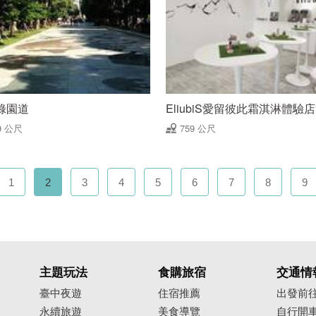
綠園道
EliubiS愛留彼此霜淇淋體驗店
9 公尺
759 公尺
1
2
3
4
5
6
7
8
9
主題玩法
食購旅宿
交通情
臺中夜遊
住宿推薦
出發前
永續旅遊
美食導覽
自行開