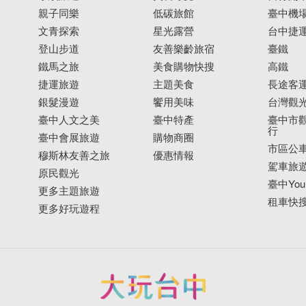
親子同樂
低碳旅館
臺中機
文青探索
星光露營
台中捷
登山步道
友善樂齡旅宿
臺鐵
鐵馬之旅
美食購物快搜
高鐵
捷運旅遊
主題美食
長途客
銀髮漫遊
饗用美味
台灣觀
臺中人文之美
臺中特產
臺中市觀
行
臺中會展旅遊
購物商圈
市區公
穆斯林友善之旅
優惠情報
駕車旅
原民觀光
臺中YouB
更多主題旅遊
租車快
更多好玩遊程