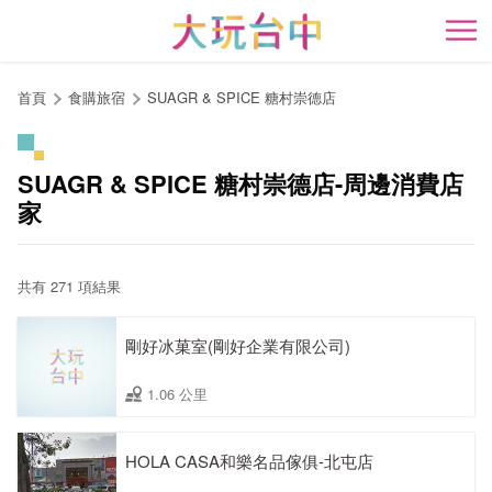
跳
到
開
主
要
首頁
食購旅宿
SUAGR & SPICE 糖村崇德店
內
容
區
SUAGR & SPICE 糖村崇德店-周邊消費店
塊
家
共有 271 項結果
剛好冰菓室(剛好企業有限公司)
1.06 公里
HOLA CASA和樂名品傢俱-北屯店