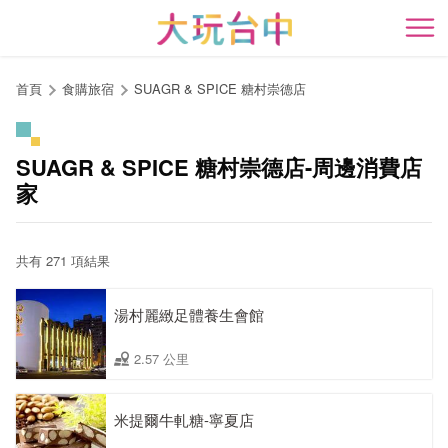
跳
到
開
主
要
首頁
食購旅宿
SUAGR & SPICE 糖村崇德店
內
容
區
SUAGR & SPICE 糖村崇德店-周邊消費店
塊
家
共有 271 項結果
湯村麗緻足體養生會館
2.57 公里
米提爾牛軋糖-寧夏店