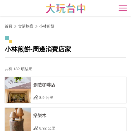
跳
到
開
主
要
首頁
食購旅宿
小林煎餅
內
容
區
小林煎餅-周邊消費店家
塊
共有 182 項結果
創造咖啡店
8.9 公里
樂樂木
8.92 公里