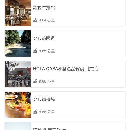
蘿拉牛排館
8.64 公里
金典綠園道
8.65 公里
HOLA CASA和樂名品傢俱-北屯店
8.65 公里
金典鐵板燒
8.66 公里
段純貞-廣三Sogo