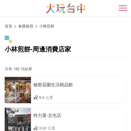
跳
到
開
主
要
首頁
食購旅宿
小林煎餅
內
容
區
小林煎餅-周邊消費店家
塊
共有 182 項結果
秘密花園生活精品館
8.6 公里
特力屋-北屯店
8.62 公里