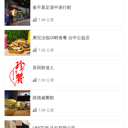
春不荖足湯中港行館
7.49 公里
奧兒法低GI輕食餐 台中公益店
7.52 公里
茶與餅達人
7.53 公里
路德威餐館
7.56 公里
UNITOP 足好有限公司