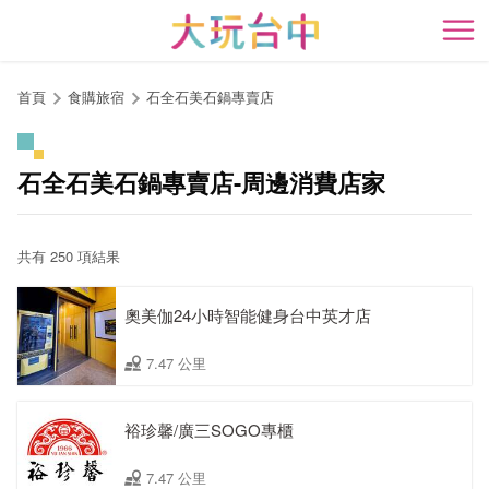
跳
到
開
主
要
首頁
食購旅宿
石全石美石鍋專賣店
內
容
區
石全石美石鍋專賣店-周邊消費店家
塊
共有 250 項結果
奧美伽24小時智能健身台中英才店
7.47 公里
裕珍馨/廣三SOGO專櫃
7.47 公里