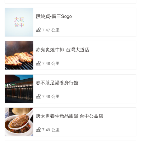
段純貞-廣三Sogo
7.47 公里
赤鬼炙燒牛排-台灣大道店
7.48 公里
春不荖足湯養身行館
7.48 公里
唐太盅養生燉品甜湯 台中公益店
7.49 公里