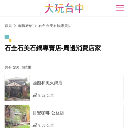
跳
到
開
主
要
首頁
食購旅宿
石全石美石鍋專賣店
內
容
區
石全石美石鍋專賣店-周邊消費店家
塊
共有 250 項結果
函館和風火鍋店
9.52 公里
目覺咖啡-公益店
9.53 公里