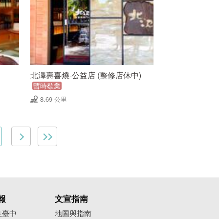
北澤壽喜燒-公益店 (整修店休中)
暫時歇業
8.69 公里
報
文宣指南
往臺中
地圖與指南