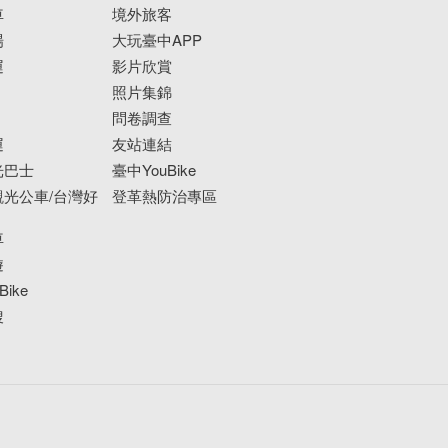
車
境外旅客
場
大玩臺中APP
運
影片欣賞
照片集錦
問卷調查
運
友站連結
光巴士
臺中YouBike
光公車/台灣好
登革熱防治專區
車
遊
ike
搜