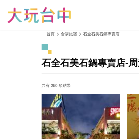
跳
到
主
要
內
:::
首頁
食購旅宿
石全石美石鍋專賣店
容
區
塊
石全石美石鍋專賣店-
共有 250 項結果