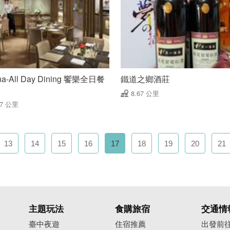
na-All Day Dining 饗樂全日餐
鐵道之鄉酒莊
8.67 公里
67 公里
13
14
15
16
17
18
19
20
21
主題玩法
食購旅宿
交通情
臺中夜遊
住宿推薦
出發前