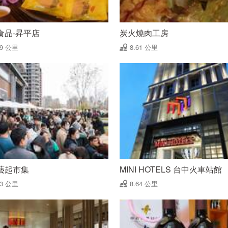
食品-昇平店
炭火燒肉工房
59 公里
8.61 公里
藝起市集
MINI HOTELS 台中火車站館
63 公里
8.64 公里