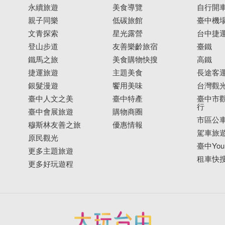
永續旅遊
美食導覽
自行開
親子同樂
低碳旅館
臺中機
文青探索
星光露營
台中捷
登山步道
友善樂齡旅宿
臺鐵
鐵馬之旅
美食購物快搜
高鐵
捷運旅遊
主題美食
長途客
銀髮漫遊
饗用美味
台灣觀
臺中人文之美
臺中特產
臺中市觀
行
臺中會展旅遊
購物商圈
市區公
穆斯林友善之旅
優惠情報
駕車旅
原民觀光
臺中YouB
更多主題旅遊
租車快
更多好玩遊程