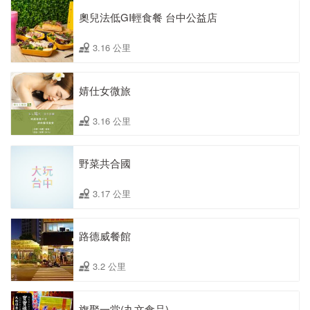
奧兒法低GI輕食餐 台中公益店
3.16 公里
婧仕女微旅
3.16 公里
野菜共合國
3.17 公里
路德威餐館
3.2 公里
旗聚一堂(丸文食品)