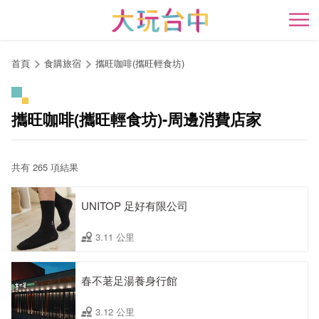
跳
到
開
主
要
首頁
食購旅宿
攜旺咖啡(攜旺輕食坊)
內
容
區
攜旺咖啡(攜旺輕食坊)-周邊消費店家
塊
共有 265 項結果
UNITOP 足好有限公司
3.11 公里
春不荖足湯養身行館
3.12 公里