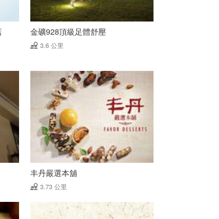
店
金礦928頂級足體舒壓
3.6 公里
丰丹嚴選本舖
3.73 公里