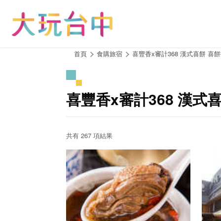
跳
到
主
要
內
:::
首頁
食購旅宿
喜豐香x審計368 漢式喜餅 喜
容
區
塊
喜豐香x審計368 漢式
共有 267 項結果