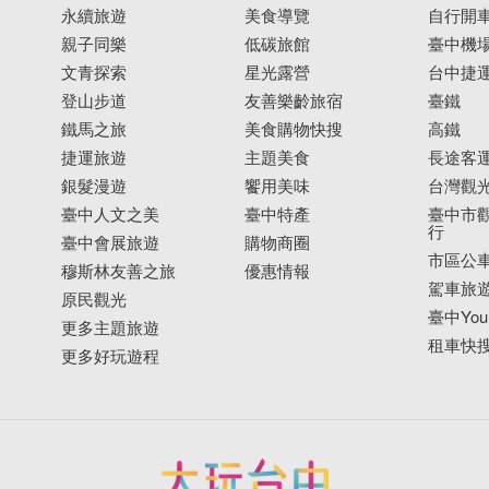
永續旅遊
美食導覽
自行開
親子同樂
低碳旅館
臺中機
文青探索
星光露營
台中捷
登山步道
友善樂齡旅宿
臺鐵
鐵馬之旅
美食購物快搜
高鐵
捷運旅遊
主題美食
長途客
銀髮漫遊
饗用美味
台灣觀
臺中人文之美
臺中特產
臺中市觀
行
臺中會展旅遊
購物商圈
市區公
穆斯林友善之旅
優惠情報
駕車旅
原民觀光
臺中YouB
更多主題旅遊
租車快
更多好玩遊程