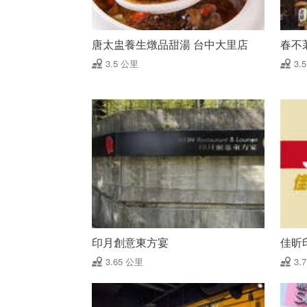
唐太盅養生燉品甜湯 台中大里店
春不
3.5 公里
3.
印月創意東方宴
佳昕
3.65 公里
3.