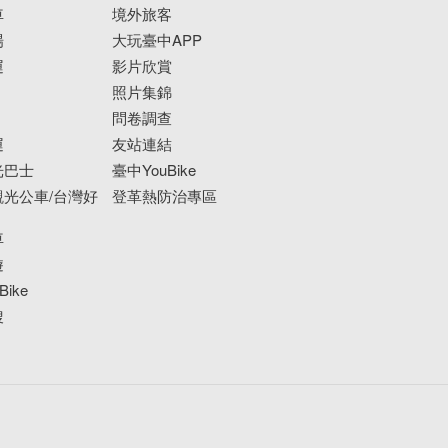
車
境外旅客
場
大玩臺中APP
運
影片欣賞
照片集錦
問卷調查
運
友站連結
光巴士
臺中YouBike
光公車/台灣好
登革熱防治專區
車
遊
ike
搜