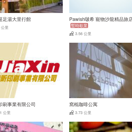
荖足湯大里行館
Pawish啵希 寵物沙龍精品旅
暫時歇業
5 公里
3.56 公里
印刷事業有限公司
窩柢咖啡公寓
71 公里
3.73 公里