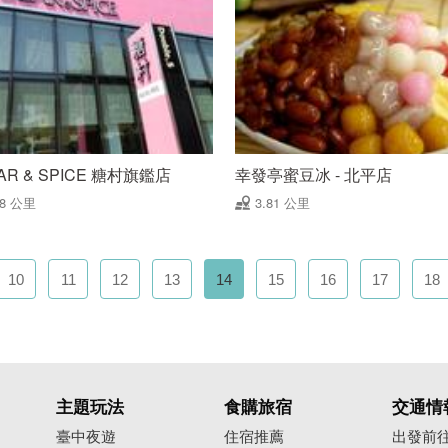
AR & SPICE 糖村旗鑑店
幸發亭蜜豆冰 - 北平店
78 公里
3.81 公里
10
11
12
13
14
15
16
17
18
主題玩法
食購旅宿
交通情
臺中夜遊
住宿推薦
出發前