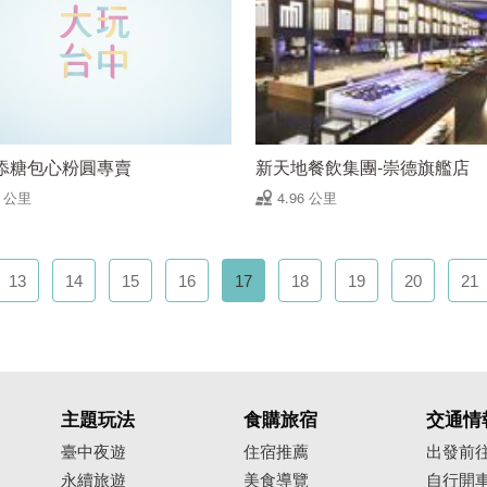
添糖包心粉圓專賣
新天地餐飲集團-崇德旗艦店
8 公里
4.96 公里
13
14
15
16
17
18
19
20
21
主題玩法
食購旅宿
交通情
臺中夜遊
住宿推薦
出發前
永續旅遊
美食導覽
自行開