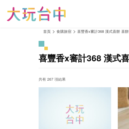
跳
到
主
要
內
:::
首頁
食購旅宿
喜豐香x審計368 漢式喜餅 喜
容
區
塊
喜豐香x審計368 漢式
共有 267 項結果