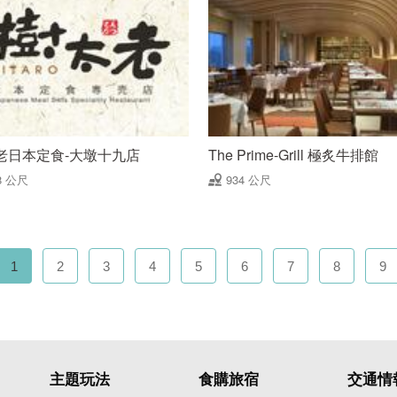
老日本定食-大墩十九店
The Prime-Grill 極炙牛排館
8 公尺
934 公尺
1
2
3
4
5
6
7
8
9
主題玩法
食購旅宿
交通情