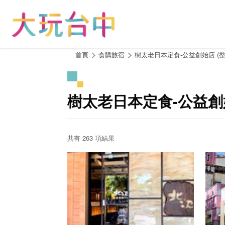
跳
到
主
要
內
:::
首頁
食購旅宿
樹太老日本定食-公益創始店 (
容
區
塊
樹太老日本定食-公益創
共有 263 項結果