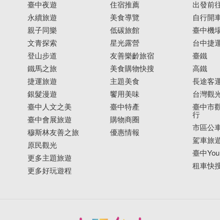
臺中夜遊
住宿推薦
出發前
永續旅遊
美食導覽
自行開
親子同樂
低碳旅館
臺中機
文青探索
星光露營
台中捷
登山步道
友善樂齡旅宿
臺鐵
鐵馬之旅
美食購物快搜
高鐵
捷運旅遊
主題美食
長途客
銀髮漫遊
饗用美味
台灣觀
臺中人文之美
臺中特產
臺中市觀
行
臺中會展旅遊
購物商圈
市區公
穆斯林友善之旅
優惠情報
駕車旅
原民觀光
臺中YouB
更多主題旅遊
租車快
更多好玩遊程