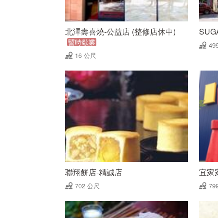
北澤壽喜燒-公益店 (整修店休中)
SUG
暫時歇業
49
16 公尺
聯翔餅店-精誠店
宜家家
702 公尺
79