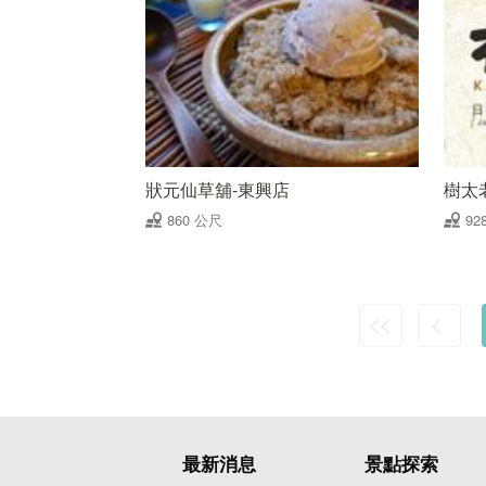
狀元仙草舖-東興店
樹太
860 公尺
92
最新消息
景點探索