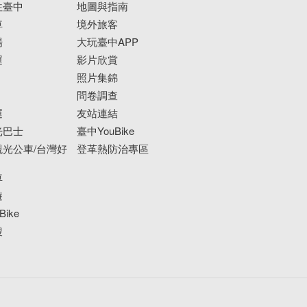
往臺中
地圖與指南
車
境外旅客
場
大玩臺中APP
運
影片欣賞
照片集錦
問卷調查
運
友站連結
光巴士
臺中YouBike
光公車/台灣好
登革熱防治專區
車
遊
ike
搜