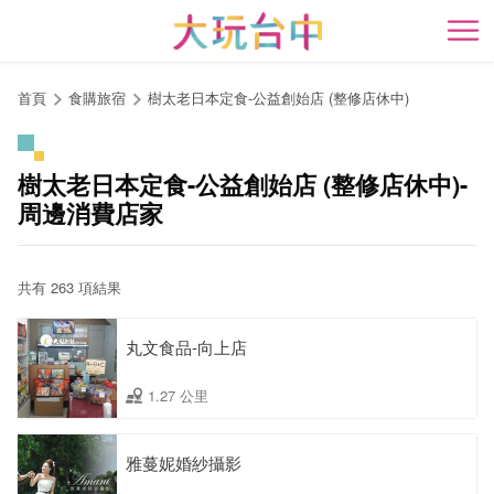
跳
到
開
主
要
首頁
食購旅宿
樹太老日本定食-公益創始店 (整修店休中)
內
容
區
樹太老日本定食-公益創始店 (整修店休中)-
塊
周邊消費店家
共有 263 項結果
丸文食品-向上店
1.27 公里
雅蔓妮婚紗攝影