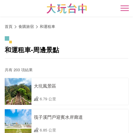
跳
到
開
主
要
首頁
食購旅宿
和運租車
內
容
區
和運租車-周邊景點
塊
共有 203 項結果
大坑風景區
6.79 公里
筏子溪門戶迎賓水岸廊道
6.85 公里