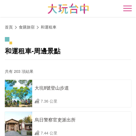
跳
到
開
主
要
首頁
食購旅宿
和運租車
內
容
區
和運租車-周邊景點
塊
共有 203 項結果
大坑8號登山步道
7.36 公里
烏日警察官吏派出所
7.44 公里