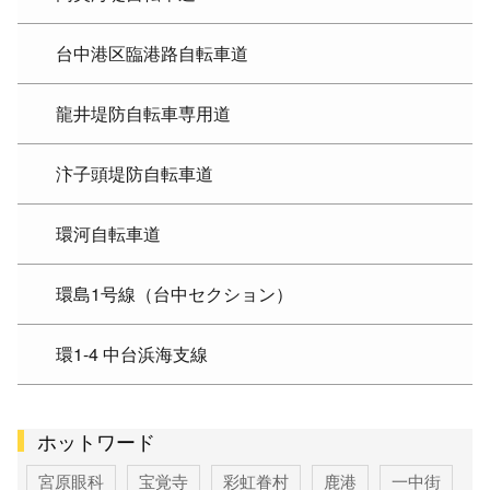
台中港区臨港路自転車道
龍井堤防自転車専用道
汴子頭堤防自転車道
環河自転車道
環島1号線（台中セクション）
環1-4 中台浜海支線
ホットワード
宮原眼科
宝覚寺
彩虹眷村
鹿港
一中街