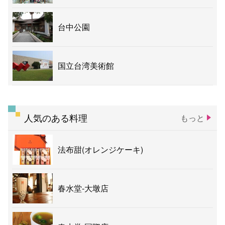
台中公園
国立台湾美術館
人気のある料理
もっと
法布甜(オレンジケーキ)
春水堂-大墩店