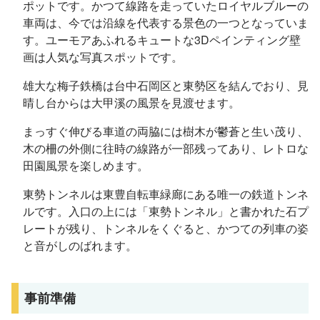
ポットです。かつて線路を走っていたロイヤルブルーの
車両は、今では沿線を代表する景色の一つとなっていま
す。ユーモアあふれるキュートな3Dペインティング壁
画は人気な写真スポットです。
雄大な梅子鉄橋は台中石岡区と東勢区を結んでおり、見
晴し台からは大甲溪の風景を見渡せます。
まっすぐ伸びる車道の両脇には樹木が鬱蒼と生い茂り、
木の柵の外側に往時の線路が一部残ってあり、レトロな
田園風景を楽しめます。
東勢トンネルは東豊自転車緑廊にある唯一の鉄道トンネ
ルです。入口の上には「東勢トンネル」と書かれた石プ
レートが残り、トンネルをくぐると、かつての列車の姿
と音がしのばれます。
事前準備