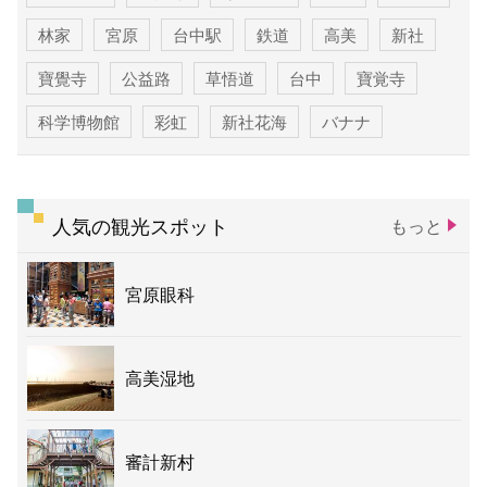
林家
宮原
台中駅
鉄道
高美
新社
寶覺寺
公益路
草悟道
台中
寶覚寺
科学博物館
彩虹
新社花海
バナナ
人気の観光スポット
もっと
宮原眼科
高美湿地
審計新村