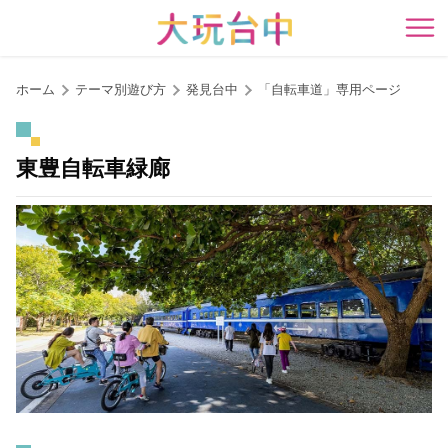
ア
ン
開
カ
ー
ホーム
テーマ別遊び方
発見台中
「自転車道」専用ページ
ポ
イ
ン
東豊自転車緑廊
ト
に
移
動
す
る