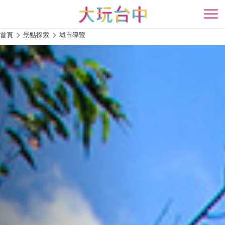
跳
到
開
主
首頁
景點探索
城市導覽
要
內
容
區
塊