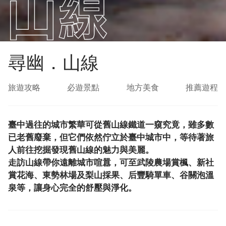
尋幽．山線
旅遊攻略
必遊景點
地方美食
推薦遊程
臺中過往的城市繁華可從舊山線鐵道一窺究竟，雖多數
已老舊廢棄，但它們依然佇立於臺中城市中，等待著旅
人前往挖掘發現舊山線的魅力與美麗。
走訪山線帶你遠離城市喧囂，可至武陵農場賞楓、新社
賞花海、東勢林場及梨山採果、后豐騎單車、谷關泡溫
泉等，讓身心完全的舒壓與淨化。