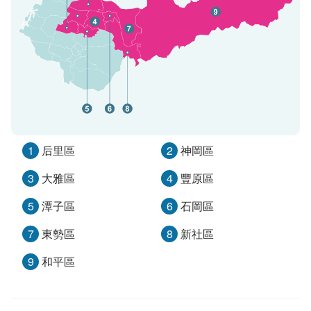
1
后里區
2
神岡區
3
大雅區
4
豐原區
5
潭子區
6
石岡區
7
東勢區
8
新社區
9
和平區