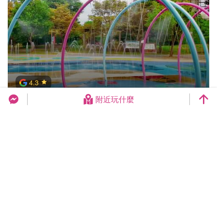
4.3
附近玩什麼
大雅中科公園
台中旅遊網 FB Chat
更多景點
地方美食