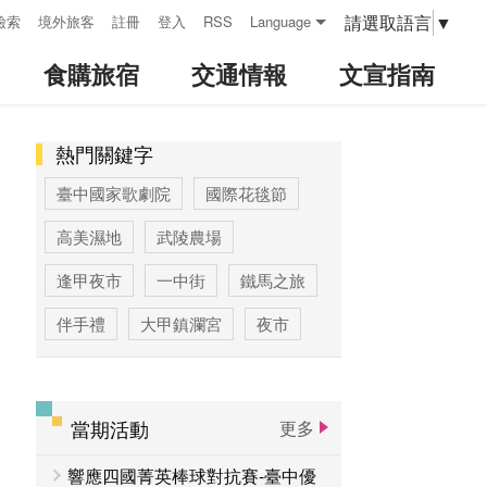
請選取語言
▼
檢索
境外旅客
註冊
登入
RSS
Language
食購旅宿
交通情報
文宣指南
熱門關鍵字
:::
臺中國家歌劇院
國際花毯節
高美濕地
武陵農場
逢甲夜市
一中街
鐵馬之旅
伴手禮
大甲鎮瀾宮
夜市
高美濕地高美野生動物保護區
臺中公園
優惠情報
太陽餅
當期活動
更多
大玩台中
登山步道專區
響應四國菁英棒球對抗賽-臺中優