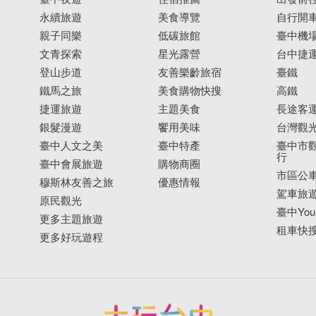
永續旅遊
美食導覽
自行開
親子同樂
低碳旅館
臺中機
文青探索
星光露營
台中捷
登山步道
友善樂齡旅宿
臺鐵
鐵馬之旅
美食購物快搜
高鐵
捷運旅遊
主題美食
長途客
銀髮漫遊
饗用美味
台灣觀
臺中人文之美
臺中特產
臺中市觀
行
臺中會展旅遊
購物商圈
市區公
穆斯林友善之旅
優惠情報
駕車旅
原民觀光
臺中YouB
更多主題旅遊
租車快
更多好玩遊程