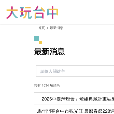
跳
到
主
要
內
:::
首頁
最新消息
容
區
塊
最新消息
共有 1534 項結果
「2026中臺灣燈會」燈組典藏計畫結
馬年開春台中市觀光旺 農曆春節228