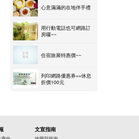
心意滿滿的在地伴手禮
用行動電話也可網路訂
房囉~~
住宿旅展特惠價~~
列印網路優惠券==休息
折價100元
報
文宣指南
往臺中
地圖與指南