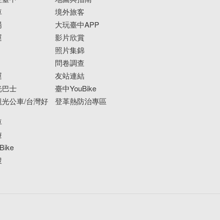
車
境外旅客
場
大玩臺中APP
運
影片欣賞
照片集錦
問卷調查
運
友站連結
光巴士
臺中YouBike
光公車/台灣好
登革熱防治專區
車
遊
ike
搜