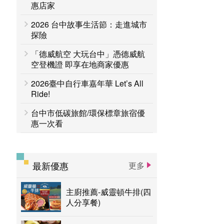
台中活動
惠店家
賞花專區
2026 台中故事生活節：走進城市
主題遊程
台中国家歌剧院
探險
「德威航空 大玩台中」憑德威航
空登機證 即享在地商家優惠
2026臺中自行車嘉年華 Let’s All
Ride!
台中市低碳旅館/環保標章旅宿優
惠一次看
最新優惠
更多
主廚推薦-威靈頓牛排(四
人分享餐)