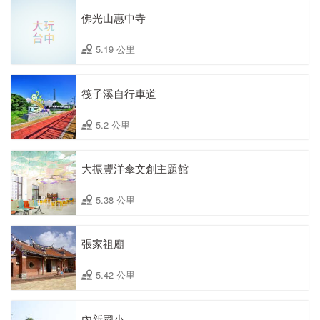
佛光山惠中寺
5.19 公里
筏子溪自行車道
5.2 公里
大振豐洋傘文創主題館
5.38 公里
張家祖廟
5.42 公里
內新國小