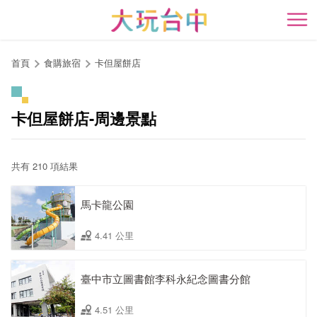
跳
到
開
主
要
首頁
食購旅宿
卡但屋餅店
內
容
區
卡但屋餅店-周邊景點
塊
共有 210 項結果
馬卡龍公園
4.41 公里
臺中市立圖書館李科永紀念圖書分館
4.51 公里