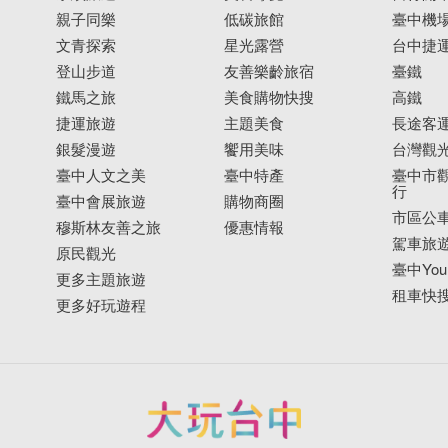
親子同樂
低碳旅館
臺中機
文青探索
星光露營
台中捷
登山步道
友善樂齡旅宿
臺鐵
鐵馬之旅
美食購物快搜
高鐵
捷運旅遊
主題美食
長途客
銀髮漫遊
饗用美味
台灣觀
臺中人文之美
臺中特產
臺中市觀
行
臺中會展旅遊
購物商圈
市區公
穆斯林友善之旅
優惠情報
駕車旅
原民觀光
臺中YouB
更多主題旅遊
租車快
更多好玩遊程