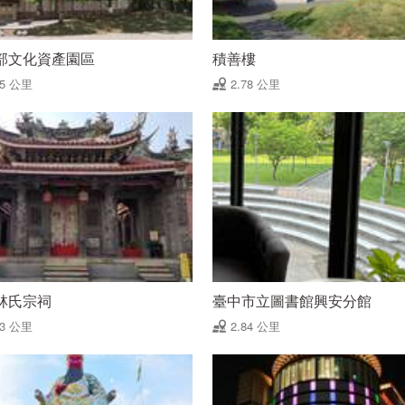
部文化資產園區
積善樓
75 公里
2.78 公里
林氏宗祠
臺中市立圖書館興安分館
83 公里
2.84 公里