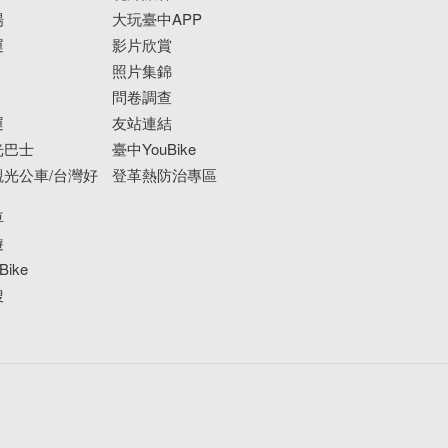
場
大玩臺中APP
運
影片欣賞
照片集錦
問卷調查
運
友站連結
光巴士
臺中YouBike
光公車/台灣好
登革熱防治專區
車
遊
ike
搜