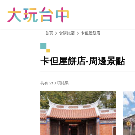
跳
到
主
要
內
:::
首頁
食購旅宿
卡但屋餅店
容
區
塊
卡但屋餅店-周邊景點
共有 210 項結果