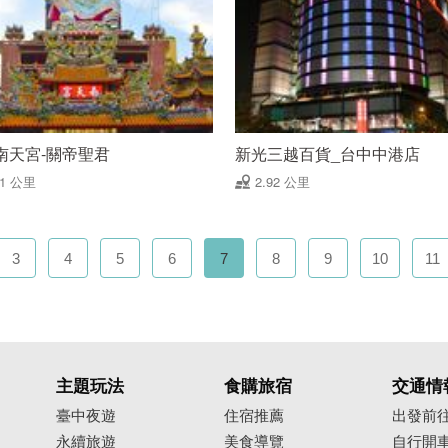
南天宮-關帝聖君
新光三越百貨_台中中港店
91 公里
2.92 公里
3
4
5
6
7
8
9
10
11
主題玩法
食購旅宿
交通情
臺中夜遊
住宿推薦
出發前
永續旅遊
美食導覽
自行開