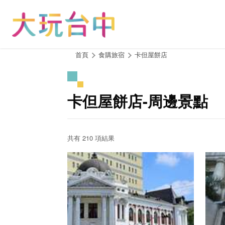
跳
到
主
要
內
:::
首頁
食購旅宿
卡但屋餅店
容
區
塊
卡但屋餅店-周邊景點
共有 210 項結果