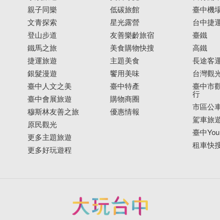
親子同樂
低碳旅館
臺中機
文青探索
星光露營
台中捷
登山步道
友善樂齡旅宿
臺鐵
鐵馬之旅
美食購物快搜
高鐵
捷運旅遊
主題美食
長途客
銀髮漫遊
饗用美味
台灣觀
臺中人文之美
臺中特產
臺中市觀
行
臺中會展旅遊
購物商圈
市區公
穆斯林友善之旅
優惠情報
駕車旅
原民觀光
臺中YouB
更多主題旅遊
租車快
更多好玩遊程