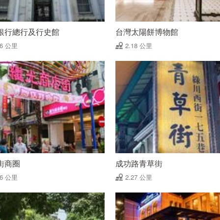
銀行總行及行史館
台灣太陽餅博物館
16 公里
2.18 公里
街商圈
成功路青草街
26 公里
2.27 公里