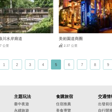
綠川水岸廊道
美術園道商圈
37 公里
2.37 公里
1
2
3
4
5
6
7
8
9
主題玩法
食購旅宿
交通情
臺中夜遊
住宿推薦
出發前
永續旅遊
美食導覽
自行開