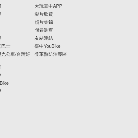
場
大玩臺中APP
運
影片欣賞
照片集錦
問卷調查
運
友站連結
光巴士
臺中YouBike
光公車/台灣好
登革熱防治專區
車
遊
ike
搜