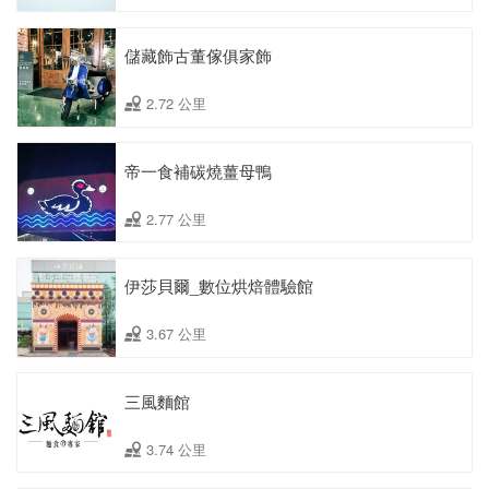
儲藏飾古董傢俱家飾
2.72 公里
帝一食補碳燒薑母鴨
2.77 公里
伊莎貝爾_數位烘焙體驗館
3.67 公里
三風麵館
3.74 公里