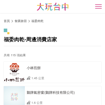
跳
到
開
主
要
首頁
食購旅宿
福委肉乾
內
容
區
福委肉乾-周邊消費店家
塊
共有 115 項結果
小林煎餅
1.45 公里
鵝牌氣密窗(鵝牌科技有限公司)
1.6 公里