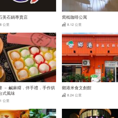
石美石鍋專賣店
窩柢咖啡公寓
08 公里
8.12 公里
麥 － 鹹麻糬．伴手禮．手作烘
鄉港米食文創館
台式風味
8.24 公里
21 公里