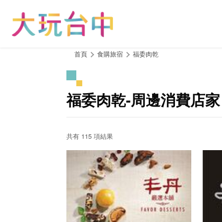
跳
到
主
要
內
:::
首頁
食購旅宿
福委肉乾
容
區
塊
福委肉乾-周邊消費店家
共有 115 項結果