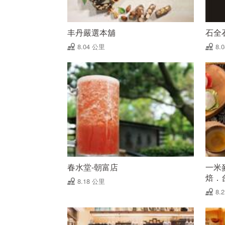
丰丹嚴選本舖
石全
8.04 公里
8.
春水堂-朝富店
一米
焙．
8.18 公里
8.