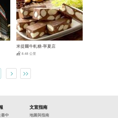
米提爾牛軋糖-寧夏店
8.48 公里
報
文宣指南
往臺中
地圖與指南