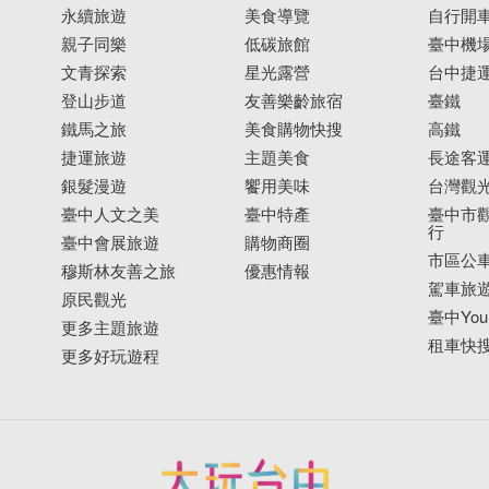
永續旅遊
美食導覽
自行開
親子同樂
低碳旅館
臺中機
文青探索
星光露營
台中捷
登山步道
友善樂齡旅宿
臺鐵
鐵馬之旅
美食購物快搜
高鐵
捷運旅遊
主題美食
長途客
銀髮漫遊
饗用美味
台灣觀
臺中人文之美
臺中特產
臺中市觀
行
臺中會展旅遊
購物商圈
市區公
穆斯林友善之旅
優惠情報
駕車旅
原民觀光
臺中YouB
更多主題旅遊
租車快
更多好玩遊程