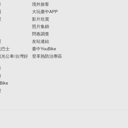
車
境外旅客
場
大玩臺中APP
運
影片欣賞
照片集錦
問卷調查
運
友站連結
光巴士
臺中YouBike
光公車/台灣好
登革熱防治專區
車
遊
ike
搜