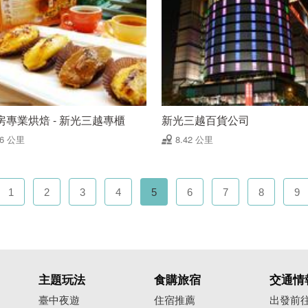
房專業烘焙 - 新光三越專櫃
新光三越百貨公司
36 公里
8.42 公里
1
2
3
4
5
6
7
8
9
主題玩法
食購旅宿
交通情
臺中夜遊
住宿推薦
出發前