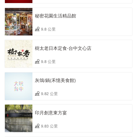
秘密花園生活精品館
9.8 公里
樹太老日本定食-台中文心店
9.8 公里
灰鴿/鍋(禾憶美食館)
9.82 公里
印月創意東方宴
9.83 公里