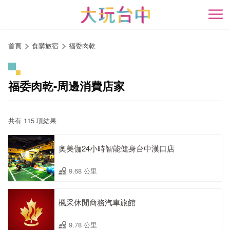
跳
到
開
主
要
首頁
食購旅宿
福委肉乾
內
容
區
福委肉乾-周邊消費店家
塊
共有 115 項結果
奧美伽24小時智能健身台中漢口店
9.68 公里
楓采休閒商務汽車旅館
9.78 公里