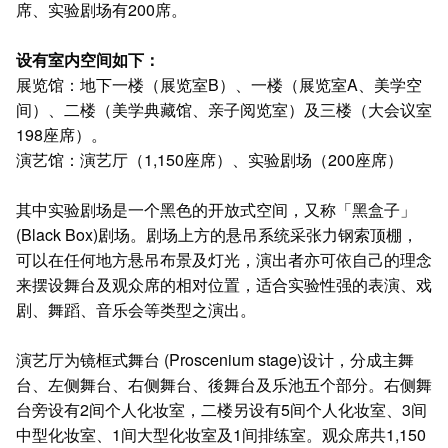
席、实验剧场有200席。
设有室内空间如下：
展览馆：地下一楼（展览室B）、一楼（展览室A、美学空
间）、二楼（美学典藏馆、亲子阅览室）及三楼（大会议室
198座席）。
演艺馆：演艺厅（1,150座席）、实验剧场（200座席）
其中实验剧场是一个黑色的开放式空间，又称「黑盒子」
(Black Box)剧场。剧场上方的悬吊系统采张力钢索顶棚，
可以在任何地方悬吊布景及灯光，演出者亦可依自己的理念
来摆设舞台及观众席的相对位置，适合实验性强的表演、戏
剧、舞蹈、音乐会等类型之演出。
演艺厅为镜框式舞台 (Proscenium stage)设计，分成主舞
台、左侧舞台、右侧舞台、後舞台及乐池五个部分。右侧舞
台旁设有2间个人化妆室，二楼另设有5间个人化妆室、3间
中型化妆室、1间大型化妆室及1间排练室。观众席共1,150