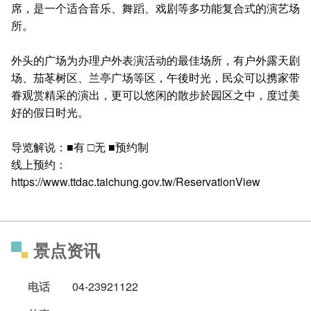
席，是一个适合音乐、舞蹈、戏剧等多功能复合式的演艺场
所。
外头的广场为办理户外表演活动的最佳场所，有户外露天剧
场、茄苳树区、兰亭广场等区，午後时光，民众可以携家带
眷观赏精采的演出，更可以悠闲的散步於园区之中，度过美
好的假日时光。
导览解说：■有 □无 ■预约制
线上预约：
https://www.ttdac.taichung.gov.tw/ReservationView
景点资讯
电话
04-23921122