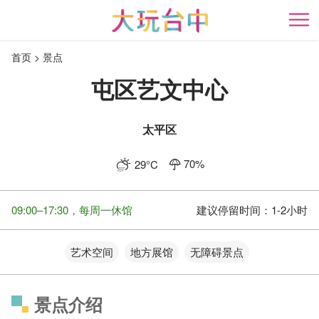
跳
到
开
主
首页
景点
要
内
屯区艺文中心
容
区
块
太平区
70
%
29
°C
09:00–17:30，每周一休馆
建议停留时间：
1-2小时
艺术空间
地方展馆
无障碍景点
景点介绍