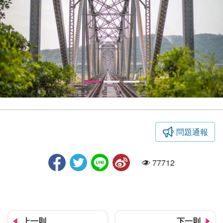
問題通報
臺鐵舊山線－大安溪鐵橋
77712
人氣
上一則
下一則