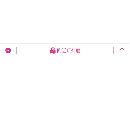
附近玩什麼
台中旅遊網 FB Chat
更新日期：2026-08-10
今日瀏覽：10113
總訪客數：259022308
臺中市政府觀光旅遊局