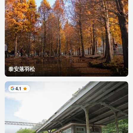
泰安落羽松
4.1
星