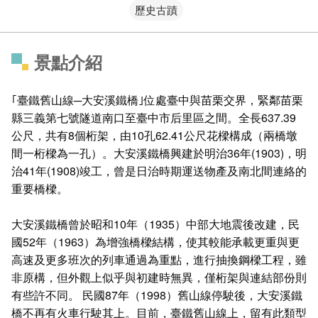
歷史古蹟
景點介紹
｢臺鐵舊山線─大安溪鐵橋｣位處臺中與苗栗交界，緊鄰苗栗
縣三義第七號隧道南口至臺中市后里區之間。全長637.39
公尺，共有8個桁架，由10孔62.41公尺花樑構成（兩橋墩
間一桁樑為一孔）。大安溪鐵橋興建於明治36年(1903)，明
治41年(1908)竣工，曾是日治時期運送物產及南北間連絡的
重要橋樑。
大安溪鐵橋曾於昭和10年（1935）中部大地震後改建，民
國52年（1963）為增強橋樑結構，使其較能承載更重與更
高速及更多班次的列車通過為重點，進行抽換鋼樑工程，雖
非原構，但外觀上似乎與初建時無異，僅桁架與連結部份則
有些許不同。 民國87年（1998）舊山線停駛後，大安溪鐵
橋不再有火車行駛其上。目前，臺鐵舊山線上，留有此類型