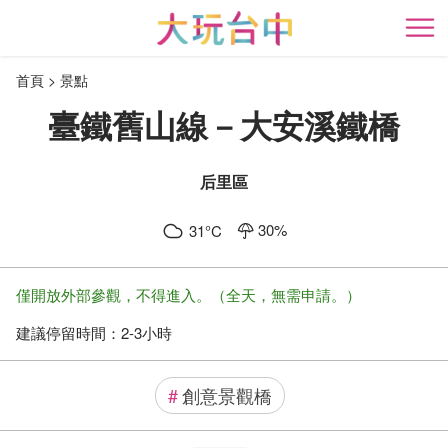
跳
到
開
主
首頁
景點
要
內
臺鐵舊山線－大安溪鐵橋
容
區
塊
后里區
30
%
31
°C
僅開放外部參觀，不得進入。（全天，無需申請。）
建議停留時間：
2-3小時
#
創意景觀橋