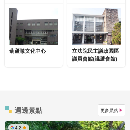
葫蘆墩文化中心
立法院民主議政園區
議員會館(議蘆會館)
週邊景點
更多景點
4.2