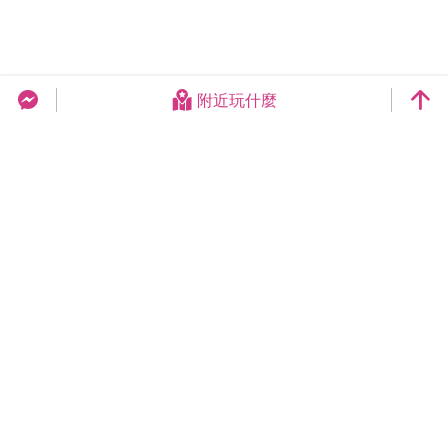
附近玩什麼
台中旅遊網 FB Chat
更新日期：2026-08-08
今日瀏覽：20818
總訪客數：258977177
臺中市政府觀光旅遊局
420018臺中市豐原區陽明街36號5樓
電話 04-2228-9111