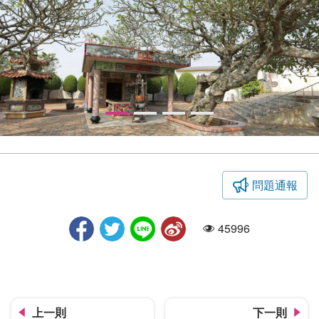
問題通報
大肚瑞井村
45996
人氣
上一則
下一則