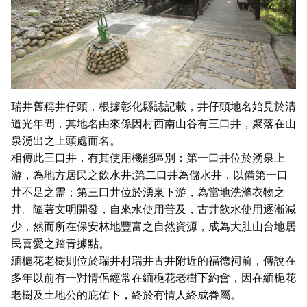
瑞井舊稱井仔頭，根據彰化縣誌記載，井仔頭地名始見於清
道光年間，其地名由來係因村西南山谷有三口井，聚落在山
泉湧出之上頭處而名。
相傳此三口井，有其使用機能區別：第一口井位於湧泉上
游，為地方居民之飲水井;第二口井為儲水井，以備第一口
井不足之需；第三口井位於湧泉下游，為當地洗滌衣物之
井。隨著文明開發，自來水使用普及，古井飲水使用逐漸減
少，然而所在保安林地豐富之自然資源，成為大肚山台地居
民喜愛之踏青據點。
緬槴花老樹則位於瑞井村瑞井古井附近的福德祠前，傳說在
多年以前有一對情侶經常在緬梔花老樹下約會，因在緬梔花
老樹及土地公的庇佑下，終於有情人終成眷屬。