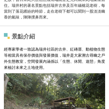
住。瑞井村的著名景點包括瑞井古井及百年緬槴花老樹，每
當到了落花繽紛的時節，走在老樹下都可以聞到一股淡淡幽
香的氣味，陣陣撲鼻而來。
景點介紹
經專家學者一致認為瑞井社區的古井、紅磚厝、動植物生態
等相當具有保存價值與發展價值，瑞井是大家溯古尋幽之戶
外生態教室，空間發展內涵係以「生態、休閒、遊憩」角度
來檢討未來之土地使用。