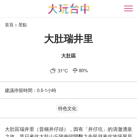
跳
到
開
主
首頁
景點
要
內
大肚瑞井里
容
區
塊
大肚區
80
%
31
°C
建議停留時間：
0.5-1小時
特色文化
大肚區瑞井里（昔稱井仔頭），因有「井仔坑」的清澈湧泉
之故，昔日來此大肚山丘陵南端開墾之先民就來此地築屋居