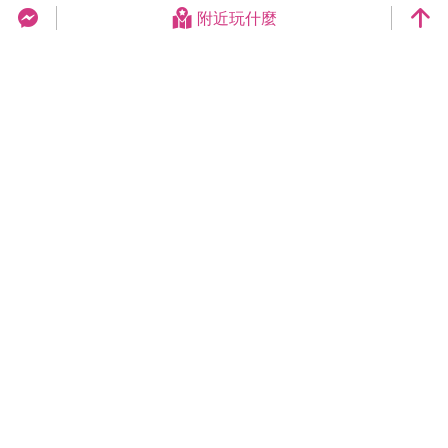
附近玩什麼
台中旅遊網 FB Chat
更新日期：2026-08-07
今日瀏覽：12789
總訪客數：258938593
臺中市政府觀光旅遊局
420018臺中市豐原區陽明街36號5樓
電話 04-2228-9111
網站導覽
隱私權
資訊安全
版權宣告
交換連結
連絡我們
網站資料開放宣告