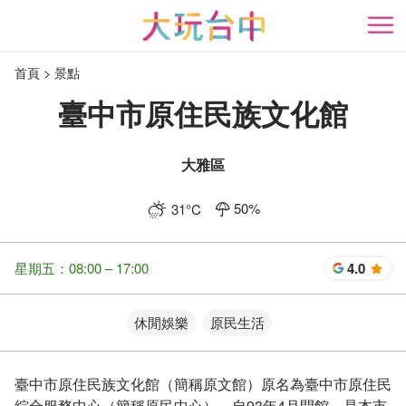
跳
到
開
主
首頁
景點
要
內
臺中市原住民族文化館
容
區
塊
大雅區
50
%
31
°C
星期五：08:00 – 17:00
4.0
星
休閒娛樂
原民生活
臺中市原住民族文化館（簡稱原文館）原名為臺中市原住民
綜合服務中心（簡稱原民中心），自93年4月開館，是本市