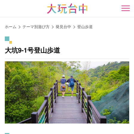
ア
ン
開
カ
ー
ホーム
テーマ別遊び方
発見台中
登山歩道
ポ
イ
ン
大坑9-1号登山歩道
ト
に
移
動
す
る