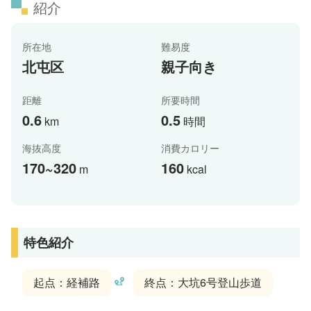
紹介
所在地
難易度
北屯区
親子向き
距離
所要時間
0.6
0.5
km
時間
海抜高度
消費カロリー
170~320
160
m
kcal
特色紹介
起点：経補路
終点：大坑6号登山歩道