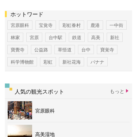
ホットワード
宮原眼科
宝覚寺
彩虹眷村
鹿港
一中街
林家
宮原
台中駅
鉄道
高美
新社
寶覺寺
公益路
草悟道
台中
寶覚寺
科学博物館
彩虹
新社花海
バナナ
人気の観光スポット
もっと
宮原眼科
高美湿地