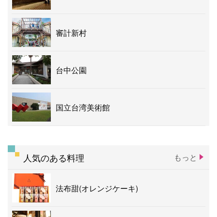
審計新村
台中公園
国立台湾美術館
人気のある料理
もっと
法布甜(オレンジケーキ)