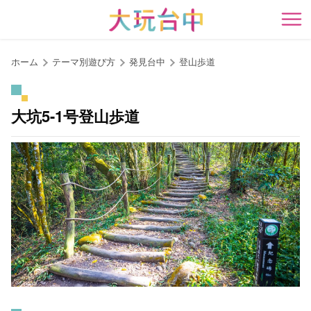
ア
ン
開
カ
ー
ホーム
テーマ別遊び方
発見台中
登山歩道
ポ
イ
ン
大坑5-1号登山歩道
ト
に
移
動
す
る