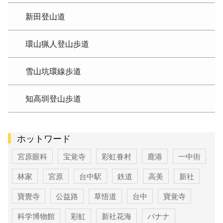
新田登山道
環山猟人登山歩道
雪山坑環線歩道
知高圳登山歩道
ホットワード
宮原眼科
宝覚寺
彩虹眷村
鹿港
一中街
林家
宮原
台中駅
鉄道
高美
新社
寶覺寺
公益路
草悟道
台中
寶覚寺
科学博物館
彩虹
新社花海
バナナ