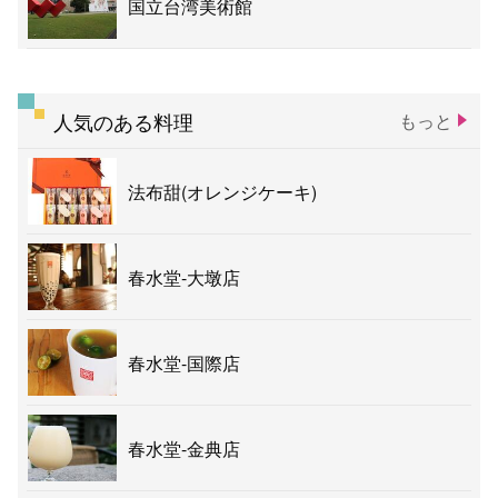
国立台湾美術館
人気のある料理
もっと
法布甜(オレンジケーキ)
春水堂-大墩店
春水堂-国際店
春水堂-金典店