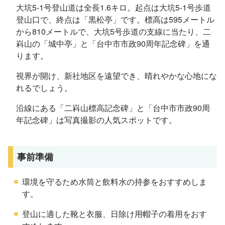
大坑5-1号登山道は全長1.6キロ。起点は大坑5-1号歩道
登山口で、終点は「黒松亭」です。標高は595メートル
から810メートルで、大坑5号歩道の支線に当たり、二
嵙山の「城中亭」と「台中市市政90周年記念碑」を通
ります。
視界が開け、新社地区を遠望でき、晴れやかな心地にな
れるでしょう。
沿線にある「二嵙山標高記念碑」と「台中市市政90周
年記念碑」は写真撮影の人気スポットです。
事前準備
環境を守るため水筒と飲料水の持参をおすすめしま
す。
登山に適した靴と衣服、日除け用帽子の着用をおす