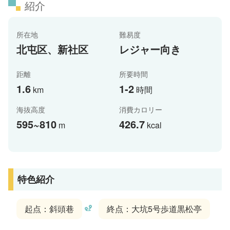
紹介
所在地
難易度
北屯区、新社区
レジャー向き
距離
所要時間
1.6
1-2
km
時間
海抜高度
消費カロリー
595~810
426.7
m
kcal
特色紹介
起点：斜頭巷
終点：大坑5号歩道黒松亭