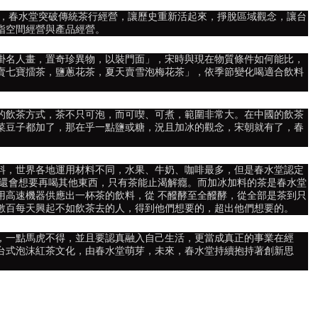
年，春水堂突破傳統茶行經營，讓歷史重新活起來，掙脫區域觀念，讓台
指空間經營與產品經營。
掛名人畫，置奇珍異物，以裝門面」，宋時與現在物質條件如何能比，
賣七寶擂茶，鹽蔥花茶，夏天賣雪泡梅花茶」，依季節變化喝適合飲料
的飲茶方式，茶不只可泡，而可喫、可煮，範圍非常大。在中國的飲茶
菜豆子都加了，那在乎一點鹽或糖，況且加冰的觀念，宋朝就有了，春
料，世界各地運用材料不同，水果、牛奶、咖啡最多，但是春水堂認定
了還會想要再喝其他東西，只有茶能止渴解癮。而加冰加料的茶是春水堂
用高速機器供應出一杯茶的飲料，從 不醱酵至全醱酵，從全部是茶到只
數百每天興起不如飲茶去的人，得到他們想要的，超出他們想要的。
，一點馬虎不得，並且要認真融入自己生活，更當成真正的事業在經
台式泡沫紅茶文化，由春水堂萌芽，未來，春水堂持續抱持著創新思