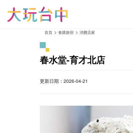
跳
到
主
要
內
:::
首頁
食購旅宿
消費店家
容
區
塊
春水堂-育才北店
更新日期：2026-04-21