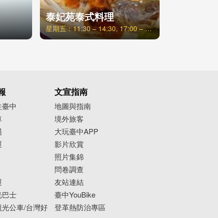
泰妃苑泰式料理
星期五：11:30 – 14:30, 17:00 – 21:30
報
文宣指南
往臺中
地圖與指南
車
境外旅客
場
大玩臺中APP
運
影片欣賞
照片集錦
問卷調查
運
友站連結
光巴士
臺中YouBike
光公車/台灣好
登革熱防治專區