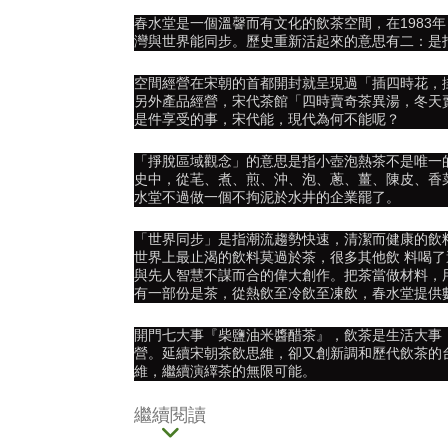
春水堂是一個溫韾而有文化的飲茶空間，在1983
灣與世界能同步。歷史重新活起來的意思有二：是
空間經營在宋朝的首都開封就呈現過「插四時花，
另外產品經營，宋代茶館「四時賣奇茶異湯，冬天
是件享受的事，宋代能，現代為何不能呢？
「掙脫區域觀念」的意思是指小壺泡熱茶不是唯一
史中，從芼、煮、煎、沖、泡、蔥、薑、陳皮、香
水堂不過做一個不拘泥於水井的企業罷了。
「世界同步」是指潮流趨勢快速，清潔而健康的飲
世界上最止渴的飲料莫過於茶，很多其他飲 料喝
與先人智慧不謀而合的偉大創作。把茶當做材料，
有一部份是茶，從熱飲至冷飲至凍飲，春水堂提供
開門七大事『柴鹽油米醬醋茶』，飲茶是生活大事
營。延續宋朝茶飲思維，卻又創新調和歷代飲茶的
維，繼續演繹茶的無限可能。
繼續閱讀