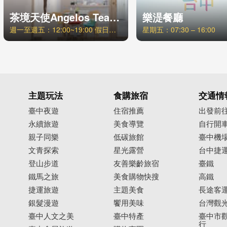
茶境天使Angelos Tea｜福壽山製茶廠
樂湜餐廳
週一至週五：12:00~19:00 假日及國定假日：預約制
星期五：07:30 – 16:00
主題玩法
食購旅宿
交通情
臺中夜遊
住宿推薦
出發前
永續旅遊
美食導覽
自行開
親子同樂
低碳旅館
臺中機
文青探索
星光露營
台中捷
登山步道
友善樂齡旅宿
臺鐵
鐵馬之旅
美食購物快搜
高鐵
捷運旅遊
主題美食
長途客
銀髮漫遊
饗用美味
台灣觀
臺中人文之美
臺中特產
臺中市觀
行