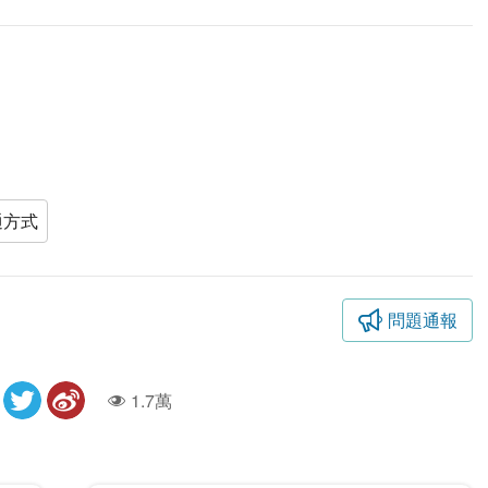
通方式
問題通報
1.7萬
人氣