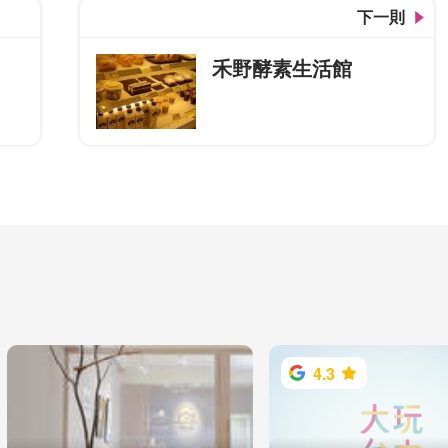
下一則
禾野酵素生活館
4.3