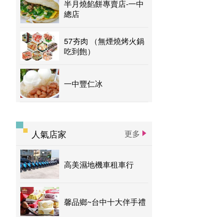
半月燒餡餅專賣店-一中
總店
57夯肉 （無煙燒烤火鍋
吃到飽）
一中豐仁冰
人氣店家
更多
高美濕地機車租車行
馨品鄉~台中十大伴手禮