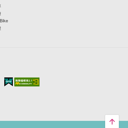
車
遊
ike
搜