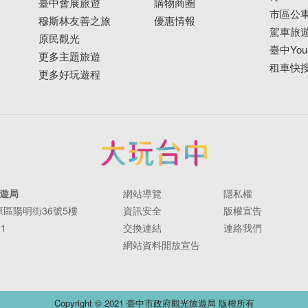
臺中會展旅遊
購物商圈
市區公
穆斯林友善之旅
優惠情報
駕車旅
原民觀光
臺中YouB
更多主題旅遊
租車快
更多好玩遊程
遊局
網站導覽
隱私權
豐原區陽明街36號5樓
資訊安全
版權宣告
11
交換連結
連絡我們
網站資料開放宣告
Copyright © 2021 臺中市政府觀光旅遊局 版權所有